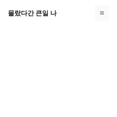
컨
텐
몰랐다간 큰일 나
메
츠
로
뉴
건
너
뛰
기