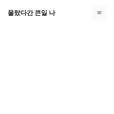
컨
텐
몰랐다간 큰일 나
메
츠
로
뉴
건
너
뛰
기