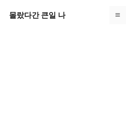
컨
텐
몰랐다간 큰일 나
메
츠
로
뉴
건
너
뛰
기