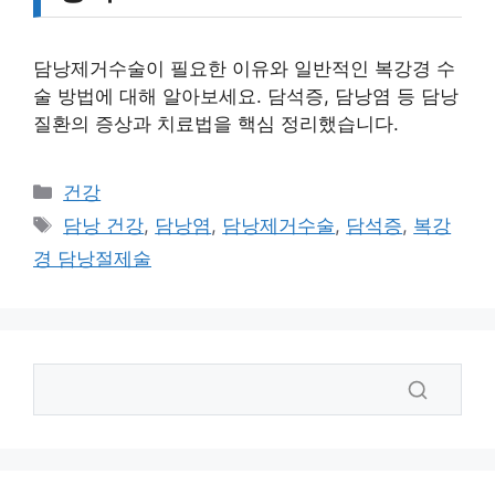
담낭제거수술이 필요한 이유와 일반적인 복강경 수
술 방법에 대해 알아보세요. 담석증, 담낭염 등 담낭
질환의 증상과 치료법을 핵심 정리했습니다.
카
건강
테
태
담낭 건강
,
담낭염
,
담낭제거수술
,
담석증
,
복강
고
그
경 담낭절제술
리