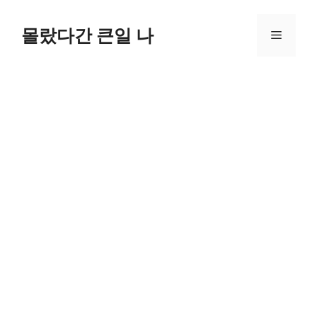
컨
텐
몰랐다간 큰일 나
메
츠
로
뉴
건
너
뛰
기