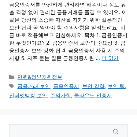
금융인증서를 안전하게 관리하면 해킹이나 정보 유
출 걱정 없이 편리한 금융거래를 즐길 수 있어요. 이
글은 당신의 소중한 자산을 지키기 위한 실용적인
보안 팁과 꼭 알아야 할 주의사항을 알려드려요. 지
금 바로 적용해보고 안심하세요! 목차 1. 금융인증서
란 무엇인가요? 2. 금융인증서 보안의 중요성 3. 금
융인증서 보안 강화 팁 4. 금융인증서 사용 시 주의
사항 5. 자주 묻는 질문 금융인증서란 …
더 읽기
카
민원&정부지원정보
테
태
금융거래 보안
,
금융인증서
,
보안 강화
,
보안 팁
,
고
그
인터넷뱅킹 보안
,
주의사항
,
클라우드 인증서
리