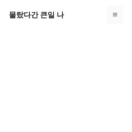
컨
텐
몰랐다간 큰일 나
메
츠
로
뉴
건
너
뛰
기