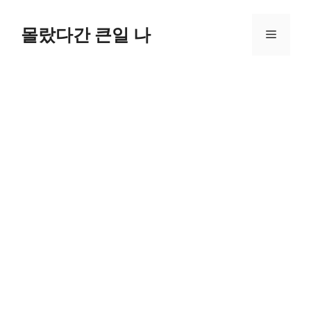
컨
텐
몰랐다간 큰일 나
메
츠
로
뉴
건
너
뛰
기