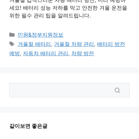
겨울철 갑작스러운 차량 배터리 방전, 미리 예방하
세요! 배터리 성능 저하를 막고 안전한 겨울 운전을
위한 필수 관리 팁을 알려드립니다.
카
민원&정부지원정보
테
태
겨울철 배터리
,
겨울철 차량 관리
,
배터리 방전
고
그
예방
,
자동차 배터리 관리
,
차량 방전
리
같이보면 좋은글