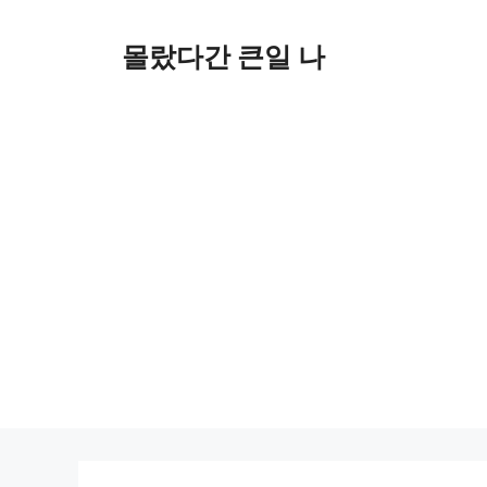
컨
텐
몰랐다간 큰일 나
츠
로
건
너
뛰
기