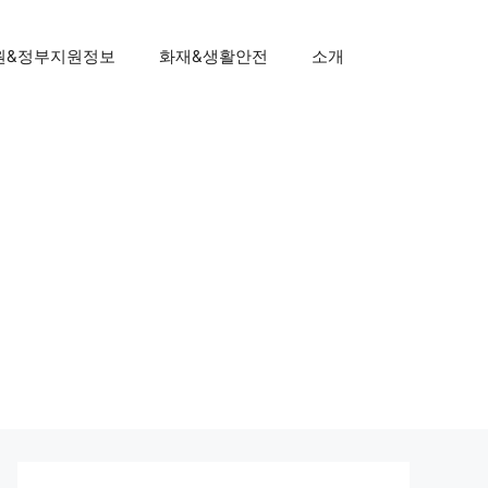
원&정부지원정보
화재&생활안전
소개