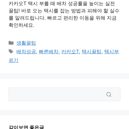
카카오T 택시 부를 때 배차 성공률을 높이는 실전
꿀팁! 바로 오는 택시를 잡는 방법과 피해야 할 실수
를 알려드립니다. 빠르고 편리한 이동을 위해 지금
확인하세요.
카
생활꿀팁
테
태
배차성공
,
빠른배차
,
카카오T
,
택시꿀팁
,
택시부
고
그
르기
리
같이보면 좋은글