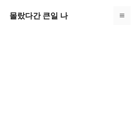
컨
텐
몰랐다간 큰일 나
메
츠
로
뉴
건
너
뛰
기