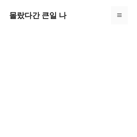
컨
텐
몰랐다간 큰일 나
메
츠
로
뉴
건
너
뛰
기