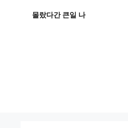
컨
텐
몰랐다간 큰일 나
츠
로
건
너
뛰
기