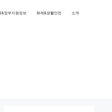
원&정부지원정보
화재&생활안전
소개