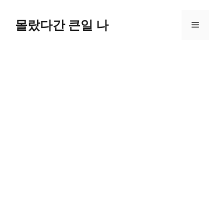
컨
텐
몰랐다간 큰일 나
메
츠
로
뉴
건
너
뛰
기