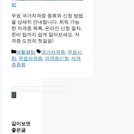
무료 국가자격증 종류와 신청 방법
을 상세히 안내합니다. 취득 가능
한 자격증 목록, 온라인 신청 절차,
준비 팁까지 쉽게 알아보세요. 자
격증 도전의 첫걸음!
카
태
생활꿀팁
국가자격증
,
무료시
테
그
험
,
무료자격증
,
자격증신청
,
자격
고
증종류
리
같이보면
좋은글