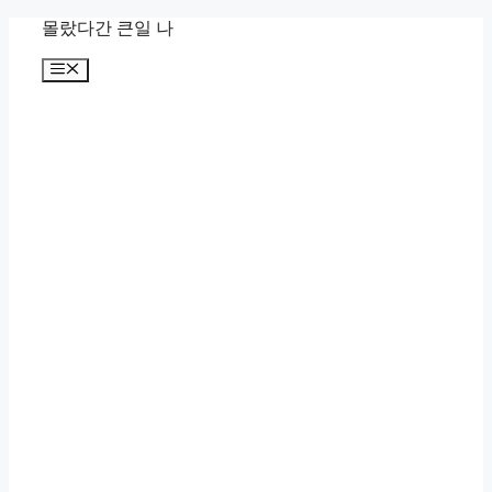
컨
몰랐다간 큰일 나
텐
메
츠
뉴
로
건
너
뛰
기