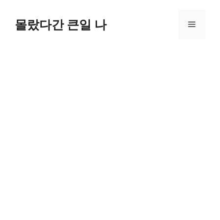
컨
텐
몰랐다간 큰일 나
메
츠
로
뉴
건
너
뛰
기