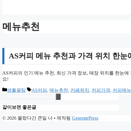
메뉴추천
AS커피 메뉴 추천과 가격 위치 한눈
AS커피의 인기 메뉴 추천, 최신 가격 정보, 매장 위치를 한눈
요!
카
태
생활꿀팁
AS커피
,
메뉴추천
,
카페위치
,
커피가격
,
커피메
테
그
고
같이보면 좋은글
리
© 2026 몰랐다간 큰일 나
• 제작됨
GeneratePress