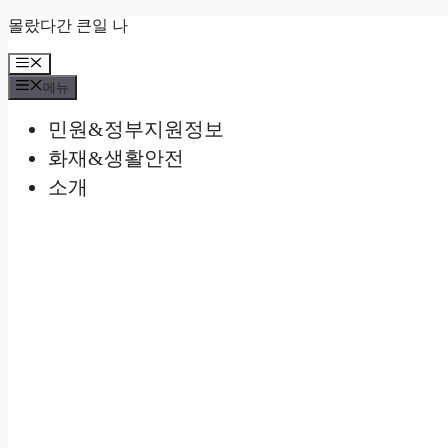
컨
몰랐다간 큰일 나
텐
메
츠
뉴
로
메뉴
건
민원&정부지원정보
너
뛰
화재&생활안전
기
소개