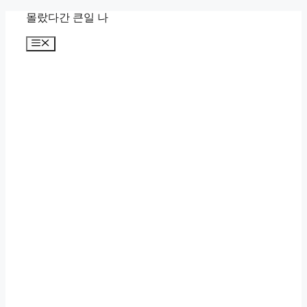
컨
몰랐다간 큰일 나
텐
메
츠
뉴
로
건
너
뛰
기