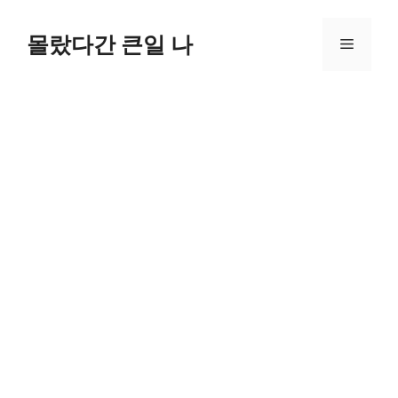
컨
텐
몰랐다간 큰일 나
메
츠
로
뉴
건
너
뛰
기