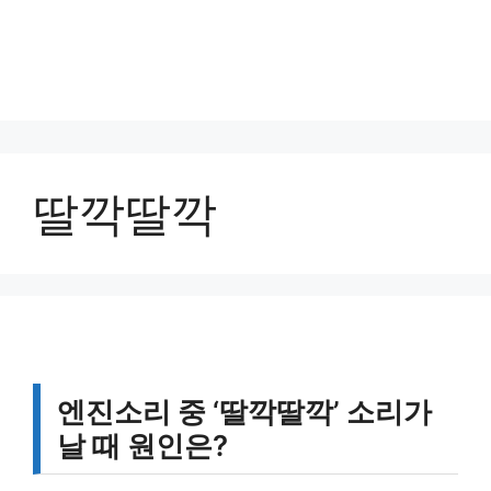
딸깍딸깍
엔진소리 중 ‘딸깍딸깍’ 소리가
날 때 원인은?