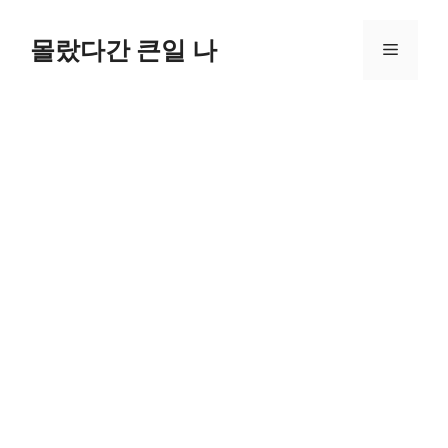
컨
텐
몰랐다간 큰일 나
메
츠
로
뉴
건
너
뛰
기