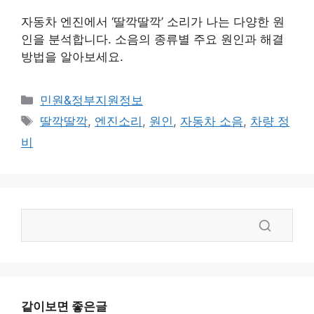
자동차 엔진에서 ‘딸깍딸깍’ 소리가 나는 다양한 원
인을 분석합니다. 소음의 종류별 주요 원인과 해결
방법을 알아보세요.
카
민원&정부지원정보
테
태
딸깍딸깍
,
엔진소리
,
원인
,
자동차 소음
,
차량 정
고
그
비
리
같이보면 좋은글