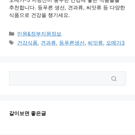
오메가-3 지방산이 풍부한 건강에 좋은 식품들을
추천합니다. 등푸른 생선, 견과류, 씨앗류 등 다양한
식품으로 건강을 챙기세요.
카
민원&정부지원정보
테
태
건강식품
,
견과류
,
등푸른생선
,
씨앗류
,
오메가3
고
그
리
같이보면 좋은글