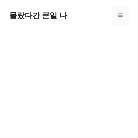
컨
텐
몰랐다간 큰일 나
메
츠
로
뉴
건
너
뛰
기