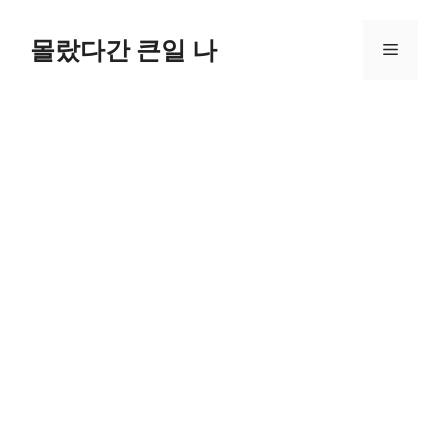
컨
텐
몰랐다간 큰일 나
메
츠
로
뉴
건
너
뛰
기