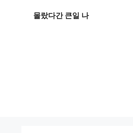
컨
텐
몰랐다간 큰일 나
츠
로
건
너
뛰
기