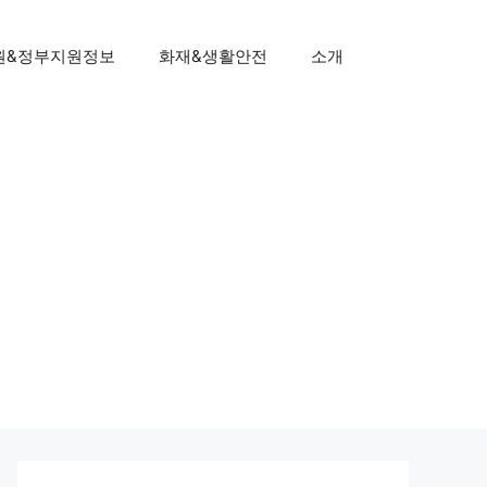
원&정부지원정보
화재&생활안전
소개