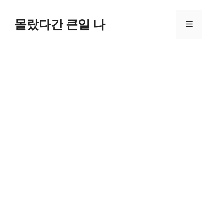
컨
텐
몰랐다간 큰일 나
메
츠
로
뉴
건
너
뛰
기