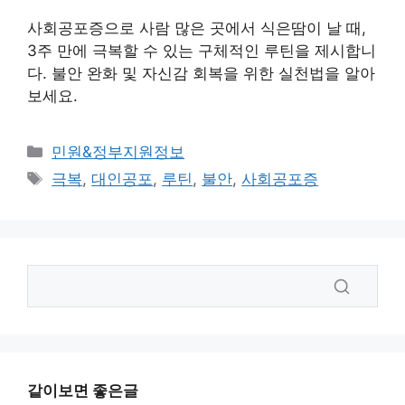
사회공포증으로 사람 많은 곳에서 식은땀이 날 때,
3주 만에 극복할 수 있는 구체적인 루틴을 제시합니
다. 불안 완화 및 자신감 회복을 위한 실천법을 알아
보세요.
카
민원&정부지원정보
테
태
극복
,
대인공포
,
루틴
,
불안
,
사회공포증
고
그
리
같이보면 좋은글