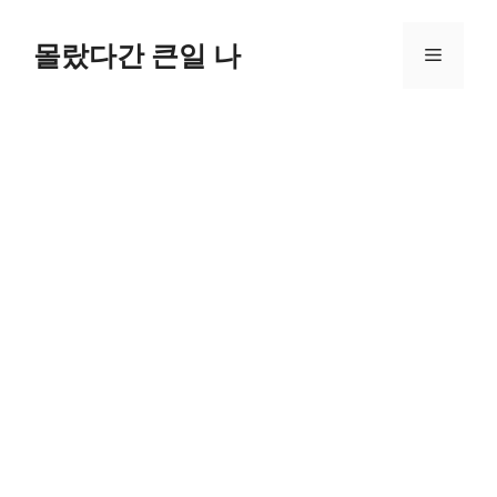
컨
텐
몰랐다간 큰일 나
메
츠
로
뉴
건
너
뛰
기