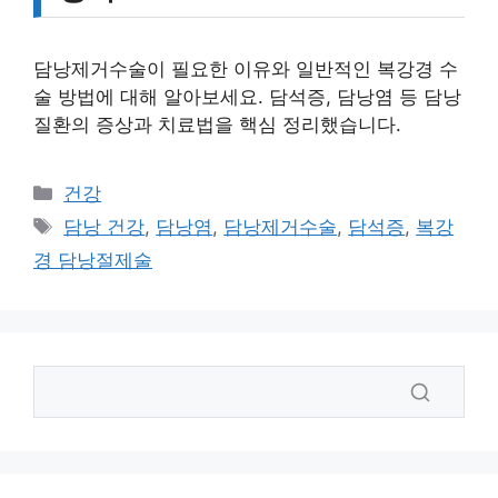
담낭제거수술이 필요한 이유와 일반적인 복강경 수
술 방법에 대해 알아보세요. 담석증, 담낭염 등 담낭
질환의 증상과 치료법을 핵심 정리했습니다.
카
건강
테
태
담낭 건강
,
담낭염
,
담낭제거수술
,
담석증
,
복강
고
그
경 담낭절제술
리