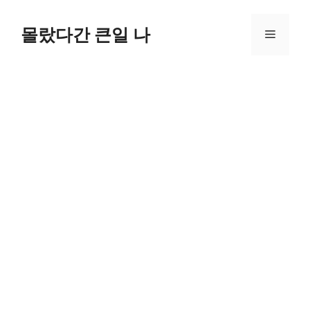
컨
텐
몰랐다간 큰일 나
메
츠
로
뉴
건
너
뛰
기