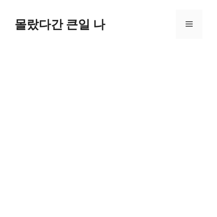
컨
텐
몰랐다간 큰일 나
메
츠
로
뉴
건
너
뛰
기