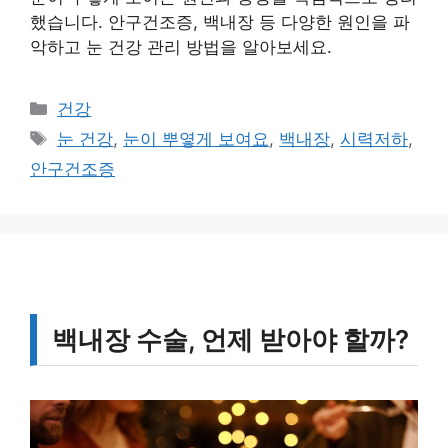
했습니다. 안구건조증, 백내장 등 다양한 원인을 파
악하고 눈 건강 관리 방법을 알아보세요.
카
건강
테
태
눈 건강
,
눈이 뿌옇게 보여요
,
백내장
,
시력저하
,
고
그
안구건조증
리
백내장 수술, 언제 받아야 할까?