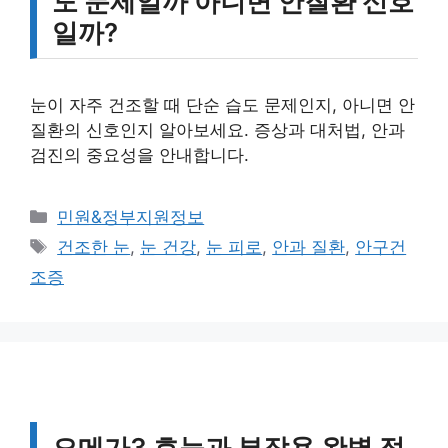
도 문제일까 아니면 안질환 신호
일까?
눈이 자주 건조할 때 단순 습도 문제인지, 아니면 안
질환의 신호인지 알아보세요. 증상과 대처법, 안과
검진의 중요성을 안내합니다.
카
민원&정부지원정보
테
태
건조한 눈
,
눈 건강
,
눈 피로
,
안과 질환
,
안구건
고
그
조증
리
오메가3 효능과 부작용 완벽 정