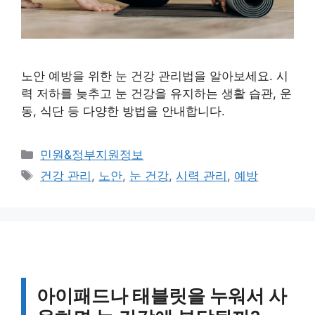
노안 예방을 위한 눈 건강 관리법을 알아보세요. 시
력 저하를 늦추고 눈 건강을 유지하는 생활 습관, 운
동, 식단 등 다양한 방법을 안내합니다.
카
민원&정부지원정보
테
태
건강 관리
,
노안
,
눈 건강
,
시력 관리
,
예방
고
그
리
아이패드나 태블릿을 누워서 사