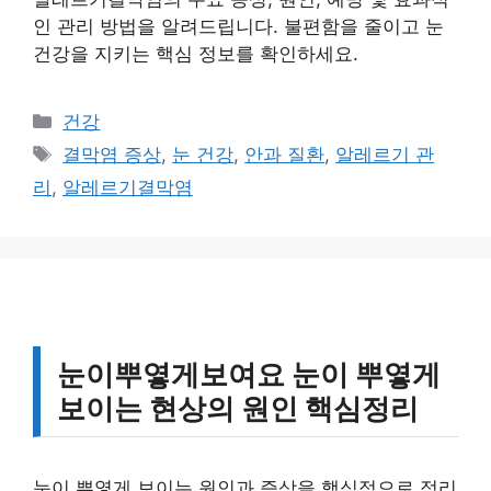
인 관리 방법을 알려드립니다. 불편함을 줄이고 눈
건강을 지키는 핵심 정보를 확인하세요.
카
건강
테
태
결막염 증상
,
눈 건강
,
안과 질환
,
알레르기 관
고
그
리
,
알레르기결막염
리
눈이뿌옇게보여요 눈이 뿌옇게
보이는 현상의 원인 핵심정리
눈이 뿌옇게 보이는 원인과 증상을 핵심적으로 정리