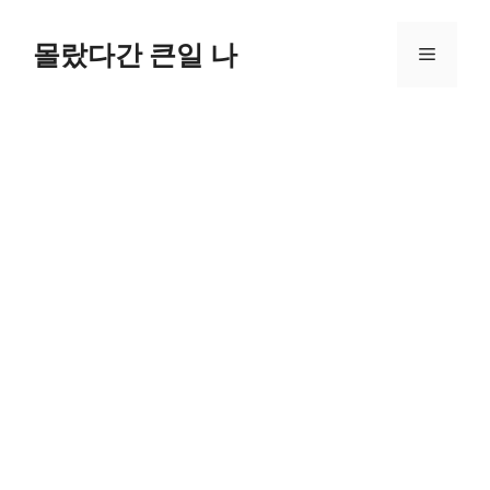
컨
텐
몰랐다간 큰일 나
메
츠
로
뉴
건
너
뛰
기