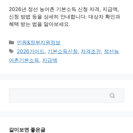
2026년 정선 농어촌 기본소득 신청 자격, 지급액,
신청 방법 등을 상세히 안내합니다. 대상자 확인과
혜택 받는 법을 알아보세요.
카
민원&정부지원정보
테
태
2026가이드
,
기본소득신청
,
자격조건
,
정선농
고
그
어촌기본소득
,
지급액
리
같이보면 좋은글