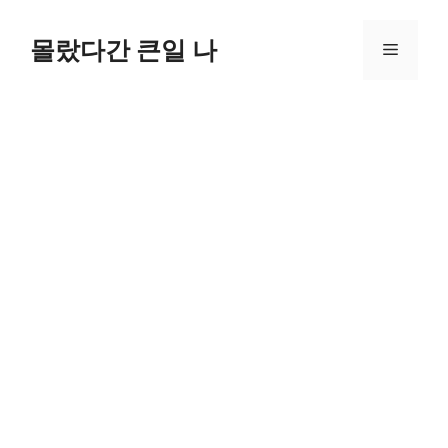
컨
텐
몰랐다간 큰일 나
메
츠
로
뉴
건
너
뛰
기