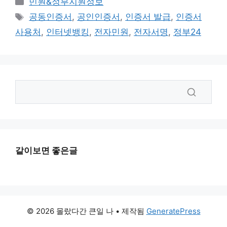
민원&정부지원정보
테
태
공동인증서
,
공인인증서
,
인증서 발급
,
인증서
고
그
사용처
,
인터넷뱅킹
,
전자민원
,
전자서명
,
정부24
리
같이보면 좋은글
© 2026 몰랐다간 큰일 나
• 제작됨
GeneratePress