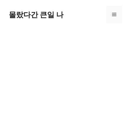
컨
텐
몰랐다간 큰일 나
메
츠
로
뉴
건
너
뛰
기