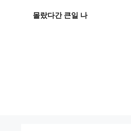
컨
텐
몰랐다간 큰일 나
츠
로
건
너
뛰
기