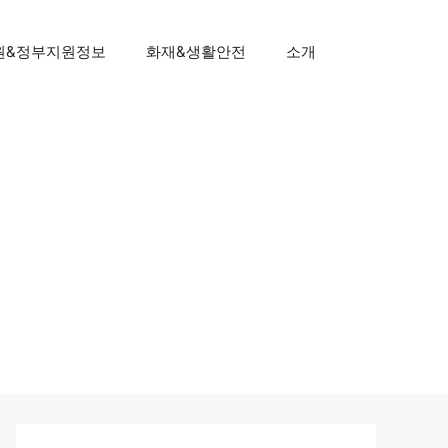
원&정부지원정보
화재&생활안전
소개