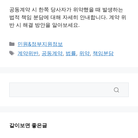
공동계약 시 한쪽 당사자가 위약했을 때 발생하는
법적 책임 분담에 대해 자세히 안내합니다. 계약 위
반 시 해결 방안을 알아보세요.
카
민원&정부지원정보
테
태
계약위반
,
공동계약
,
법률
,
위약
,
책임분담
고
그
리
같이보면 좋은글