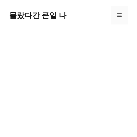
컨
텐
몰랐다간 큰일 나
메
츠
로
뉴
건
너
뛰
기