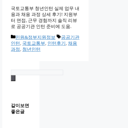
국토교통부 청년인턴 실제 업무 내
용과 채용 과정 상세 후기! 지원부
터 면접, 근무 경험까지 솔직 리뷰
로 공공기관 인턴 준비에 도움.
카
태
민원&정부지원정보
공공기관
테
그
인턴
,
국토교통부
,
인턴후기
,
채용
고
과정
,
청년인턴
리
같이보면
좋은글