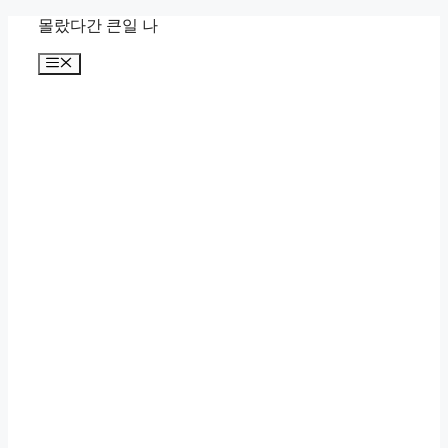
컨
몰랐다간 큰일 나
텐
메
츠
뉴
로
건
너
뛰
기