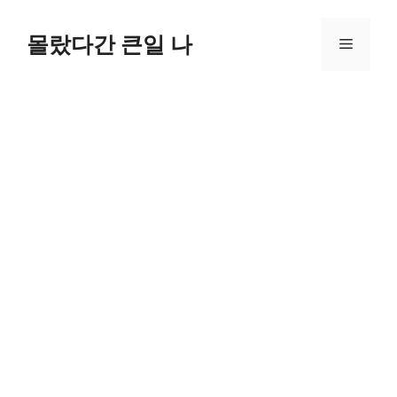
컨
텐
몰랐다간 큰일 나
메
츠
로
뉴
건
너
뛰
기