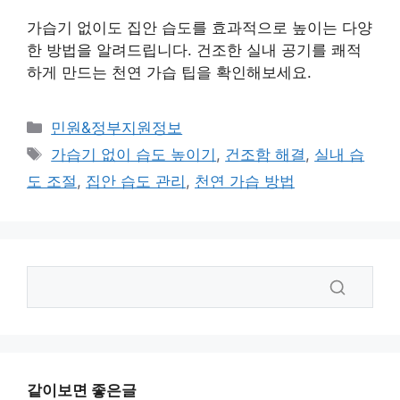
가습기 없이도 집안 습도를 효과적으로 높이는 다양
한 방법을 알려드립니다. 건조한 실내 공기를 쾌적
하게 만드는 천연 가습 팁을 확인해보세요.
카
민원&정부지원정보
테
태
가습기 없이 습도 높이기
,
건조함 해결
,
실내 습
고
그
도 조절
,
집안 습도 관리
,
천연 가습 방법
리
같이보면 좋은글