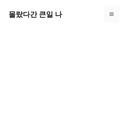
컨
텐
몰랐다간 큰일 나
메
츠
로
뉴
건
너
뛰
기