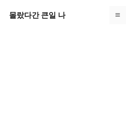
컨
텐
몰랐다간 큰일 나
메
츠
로
뉴
건
너
뛰
기