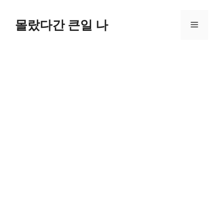
컨
텐
몰랐다간 큰일 나
메
츠
로
뉴
건
너
뛰
기