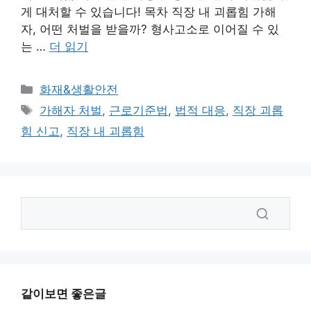
게 대처할 수 있습니다! 목차 직장 내 괴롭힘 가해
자, 어떤 처벌을 받을까? 형사고소로 이어질 수 있
는 …
더 읽기
카
화재&생활안전
테
태
가해자 처벌
,
근로기준법
,
법적 대응
,
직장 괴롭
고
그
힘 신고
,
직장 내 괴롭힘
리
같이보면 좋은글