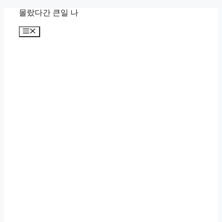
컨
몰랐다간 큰일 나
텐
메
츠
뉴
로
건
너
뛰
기