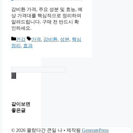
감비환 가격, 주요 성분 및 효능, 예
상 가격대를 핵심적으로 정리하여
알려드립니다. 구매 전 반드시 확
인하세요.
카
태
건강
가격
,
감비환
,
성분
,
핵심
테
그
정리
,
효과
고
리
같이보면
좋은글
© 2026 몰랐다간 큰일 나
• 제작됨
GeneratePress