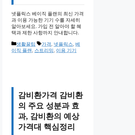
넷플릭스 베이직 플랜의 최신 가격
과 이용 가능한 기기 수를 자세히
알아보세요. 가입 전 알아야 할 혜
택과 제한 사항까지 안내합니다.
카
태
생활꿀팁
가격
,
넷플릭스
,
베
테
그
이직 플랜
,
스트리밍
,
이용 기기
고
리
감비환가격 감비환
의 주요 성분과 효
과, 감비환의 예상
가격대 핵심정리