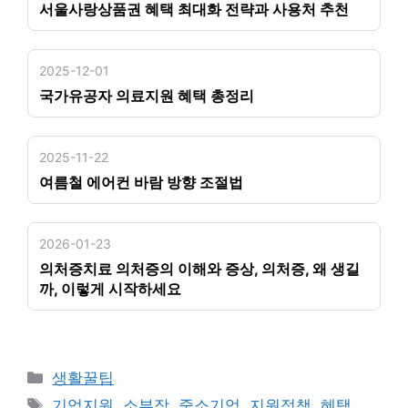
서울사랑상품권 혜택 최대화 전략과 사용처 추천
2025-12-01
국가유공자 의료지원 혜택 총정리
2025-11-22
여름철 에어컨 바람 방향 조절법
2026-01-23
의처증치료 의처증의 이해와 증상, 의처증, 왜 생길
까, 이렇게 시작하세요
카
생활꿀팁
테
태
기업지원
,
소부장
,
중소기업
,
지원정책
,
혜택