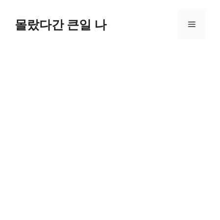
컨
텐
몰랐다간 큰일 나
메
츠
로
뉴
건
너
뛰
기