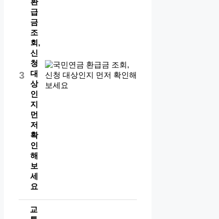
환
급
금
조
회,
신
청
대
3
상
인
지
먼
저
확
인
해
보
세
요
교