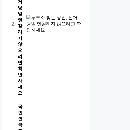
거
당
일
헷
2
갈
리
지
않
으
려
면
확
인
하
세
요
국
민
연
금