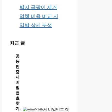
벽지 곰팡이 제거
업체 비용 비교 지
역별 상세 분석
최근 글
공
동
인
증
서
비
밀
번
호
찾
기,