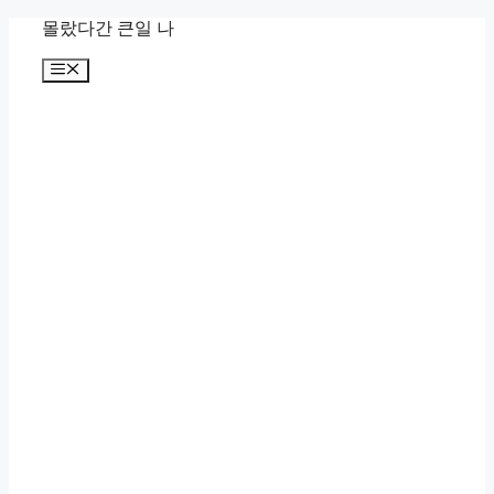
컨
몰랐다간 큰일 나
텐
메
츠
뉴
로
건
너
뛰
기