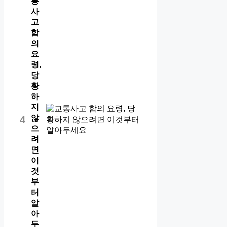
통
사
고
합
의
요
령,
당
황
하
지
않
4
으
려
면
이
것
부
터
알
아
두