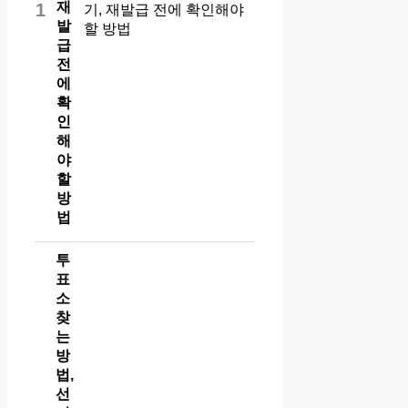
재
1
발
급
전
에
확
인
해
야
할
방
법
투
표
소
찾
는
방
법,
선