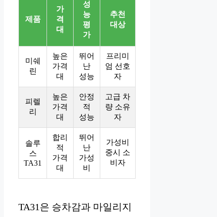
성
가
능
추천
제품
격
평
대상
대
가
높은
뛰어
프리미
미쉐
가격
난
엄 선호
린
대
성능
자
높은
안정
고급 차
피렐
가격
적
량 소유
리
대
성능
자
합리
뛰어
가성비
솔루
적
난
중시 소
스
가격
가성
비자
TA31
대
비
TA31은 승차감과 마일리지