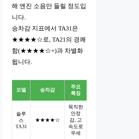
해 엔진 소음만 들릴 정도입
니다.
승차감 지표에서 TA31은
★★★★☆로, TA21의 경쾌
함(★★★★☆+)과 차별화
됩니다.
주요
모델
승차감
특징
묵직한
안정
솔루
★★★★☆
감, 고
스
TA31
속도로
우세