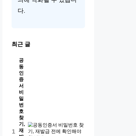
다.
최근 글
공
동
인
증
서
비
밀
번
호
찾
기,
재
1