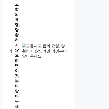
고
합
의
요
령,
당
황
하
지
않
4
으
려
면
이
것
부
터
알
아
두
세