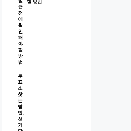
발
급
전
에
확
인
해
야
할
방
법
투
표
소
찾
는
방
법,
선
거