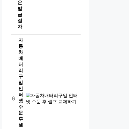
은
발
급
절
차
자
동
차
배
터
리
구
입
인
터
6
넷
주
문
후
셀