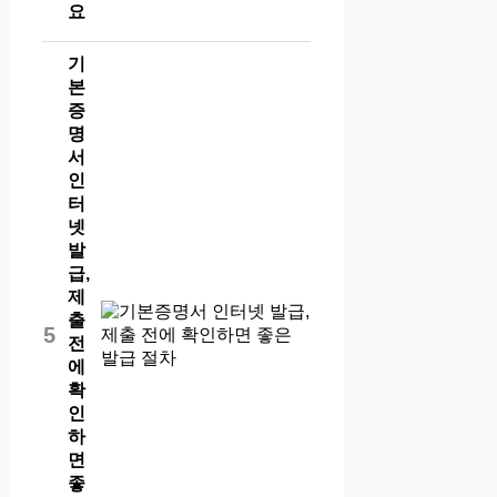
요
기
본
증
명
서
인
터
넷
발
급,
제
출
5
전
에
확
인
하
면
좋