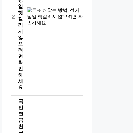
당
일
헷
2
갈
리
지
않
으
려
면
확
인
하
세
요
국
민
연
금
환
급