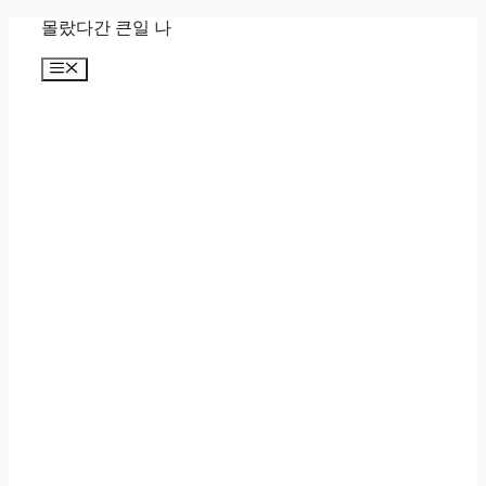
컨
몰랐다간 큰일 나
텐
메
츠
뉴
로
건
너
뛰
기