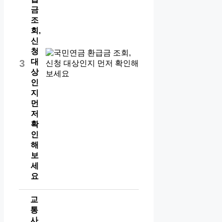
금
조
회,
신
청
대
3
상
인
지
먼
저
확
인
해
보
세
요
교
통
사