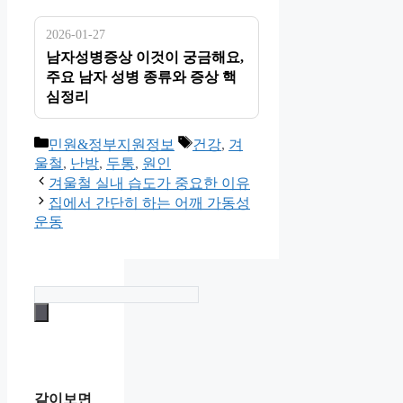
2026-01-27
남자성병증상 이것이 궁금해요,
주요 남자 성병 종류와 증상 핵
심정리
카
태
민원&정부지원정보
건강
,
겨
테
그
울철
,
난방
,
두통
,
원인
고
겨울철 실내 습도가 중요한 이유
리
집에서 간단히 하는 어깨 가동성
운동
같이보면