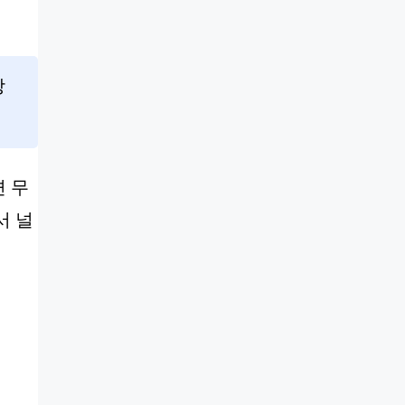
방
면 무
서 널