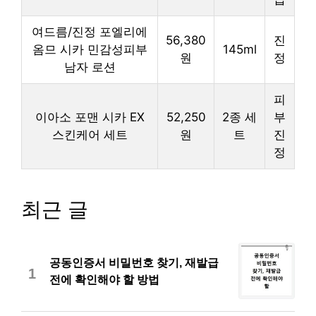
여드름/진정 포엘리에
56,380
진
옴므 시카 민감성피부
145ml
원
정
남자 로션
피
이아소 포맨 시카 EX
52,250
2종 세
부
스킨케어 세트
원
트
진
정
최근 글
공동인증서 비밀번호 찾기, 재발급
1
전에 확인해야 할 방법