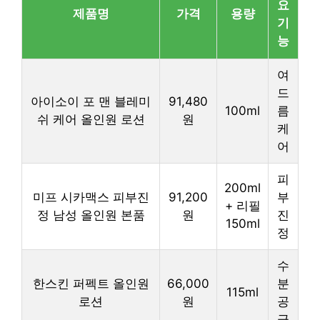
요
제품명
가격
용량
기
능
여
드
아이소이 포 맨 블레미
91,480
100ml
름
쉬 케어 올인원 로션
원
케
어
피
200ml
미프 시카맥스 피부진
91,200
부
+ 리필
정 남성 올인원 본품
원
진
150ml
정
수
한스킨 퍼펙트 올인원
66,000
분
115ml
로션
원
공
급