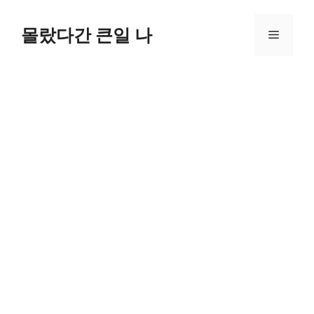
컨
텐
몰랐다간 큰일 나
메
츠
로
뉴
건
너
뛰
기