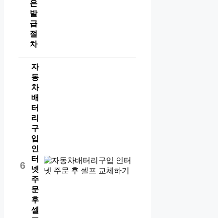
은
발
급
절
차
자
동
차
배
터
리
구
입
인
터
6
넷
주
문
후
셀