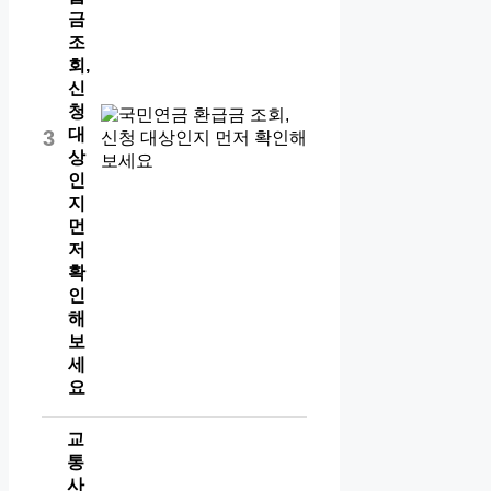
금
조
회,
신
청
대
3
상
인
지
먼
저
확
인
해
보
세
요
교
통
사