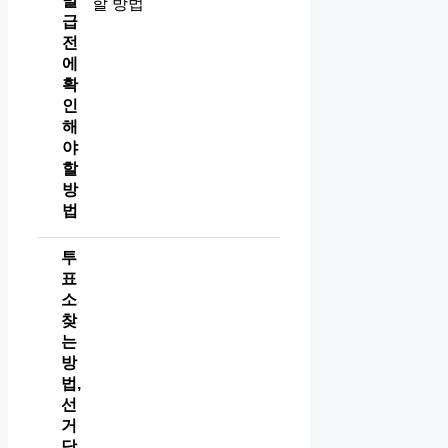
발
급
전
에
확
인
해
야
할
방
법
투
표
소
찾
는
방
법,
선
거
당