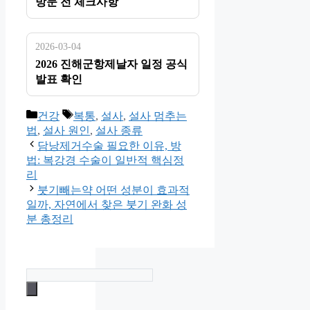
방문 전 체크사항
2026-03-04
2026 진해군항제날자 일정 공식
발표 확인
카
태
건강
복통
,
설사
,
설사 멈추는
테
그
법
,
설사 원인
,
설사 종류
고
담낭제거수술 필요한 이유, 방
리
법: 복강경 수술이 일반적 핵심정
리
붓기빼는약 어떤 성분이 효과적
일까, 자연에서 찾은 붓기 완화 성
분 총정리