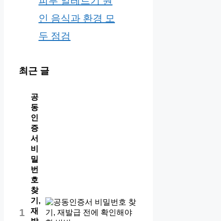
피부 알레르기 원
인 음식과 환경 모
두 점검
최근 글
공
동
인
증
서
비
밀
번
호
찾
기,
재
1