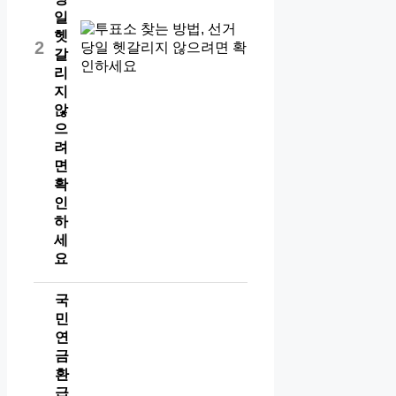
일
헷
2
갈
리
지
않
으
려
면
확
인
하
세
요
국
민
연
금
환
급