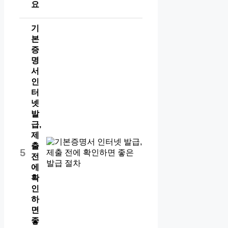
요
기
본
증
명
서
인
터
넷
발
급,
제
출
5
전
에
확
인
하
면
좋