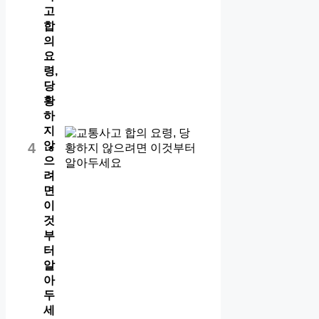
고
합
의
요
령,
당
황
하
지
않
4
으
려
면
이
것
부
터
알
아
두
세