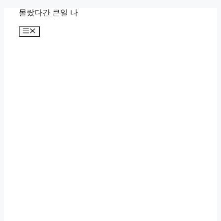
컨
몰랐다간 큰일 나
텐
메
츠
뉴
로
건
너
뛰
기