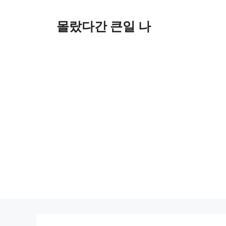
컨
텐
몰랐다간 큰일 나
츠
로
건
너
뛰
기