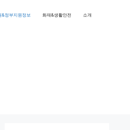
원&정부지원정보
화재&생활안전
소개