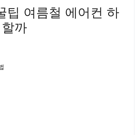
꿀팁 여름철 에어컨 하
 할까
법