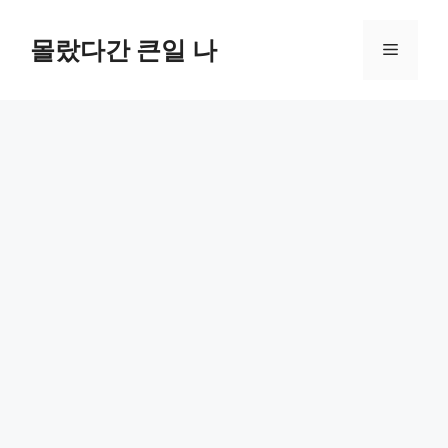
컨
텐
몰랐다간 큰일 나
메
츠
로
뉴
건
너
뛰
기