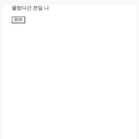
컨
몰랐다간 큰일 나
텐
메
츠
뉴
로
건
너
뛰
기