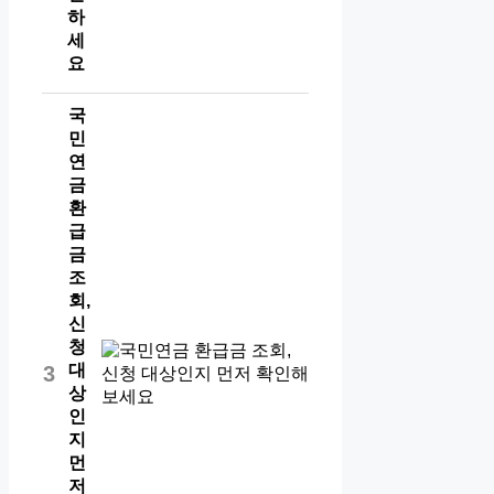
하
세
요
국
민
연
금
환
급
금
조
회,
신
청
대
3
상
인
지
먼
저