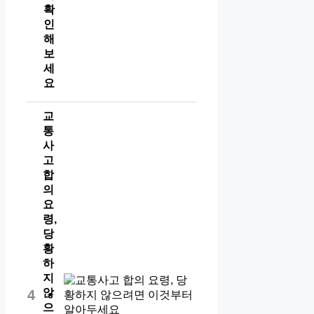
확
인
해
보
세
요
교
통
사
고
합
의
요
령,
당
황
하
지
않
4
으