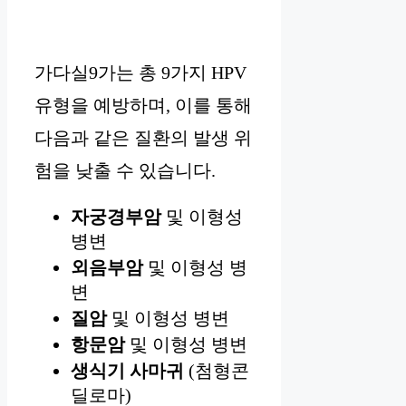
가다실9가는 총 9가지 HPV
유형을 예방하며, 이를 통해
다음과 같은 질환의 발생 위
험을 낮출 수 있습니다.
자궁경부암
및 이형성
병변
외음부암
및 이형성 병
변
질암
및 이형성 병변
항문암
및 이형성 병변
생식기 사마귀
(첨형콘
딜로마)