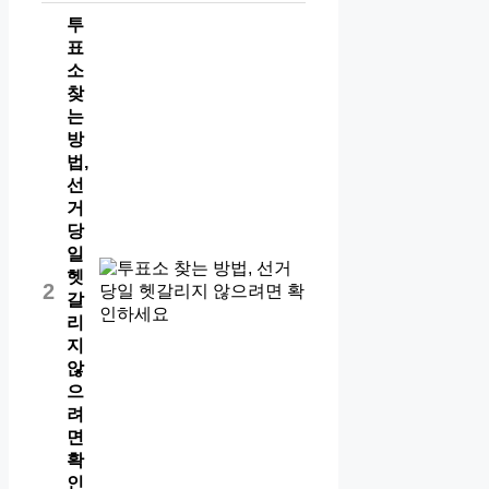
투
표
소
찾
는
방
법,
선
거
당
일
헷
2
갈
리
지
않
으
려
면
확
인