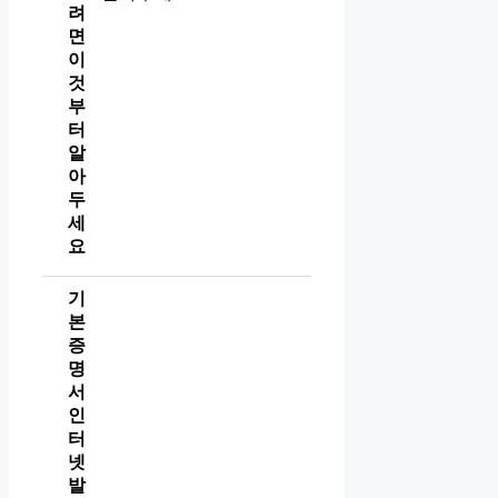
려
면
이
것
부
터
알
아
두
세
요
기
본
증
명
서
인
터
넷
발