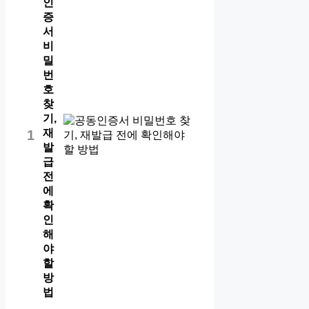
인
증
서
비
밀
번
호
찾
기,
재
1
발
급
전
에
확
인
해
야
할
방
법