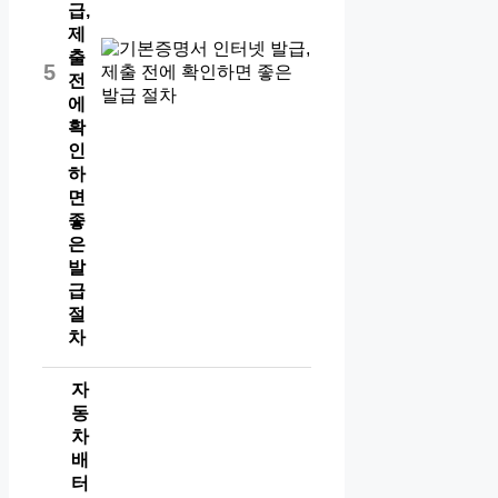
급,
제
출
5
전
에
확
인
하
면
좋
은
발
급
절
차
자
동
차
배
터