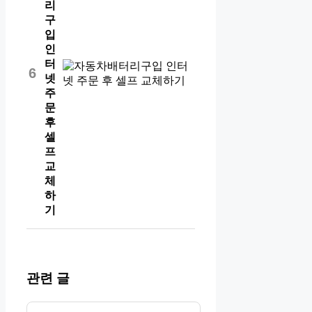
리
구
입
인
터
6
넷
주
문
후
셀
프
교
체
하
기
관련 글