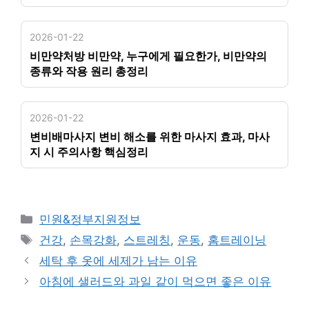
2026-01-22
비만약처방 비만약, 누구에게 필요한가, 비만약의
종류와 작용 원리 총정리
2026-01-22
변비배마사지 변비 해소를 위한 마사지 효과, 마사
지 시 주의사항 핵심정리
카
민원&정부지원정보
테
태
건강
,
손목강화
,
스트레칭
,
운동
,
홈트레이닝
고
그
세탁 후 옷에 세제가 남는 이유
리
아침에 샐러드와 과일 같이 먹으면 좋은 이유