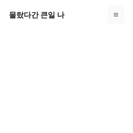
컨
텐
몰랐다간 큰일 나
메
츠
로
뉴
건
너
뛰
기