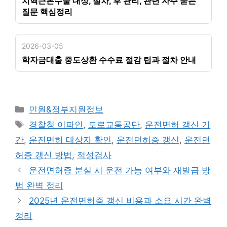
치핵근본수술 대상, 절차, 후 관리, 관련 자주 묻는
질문 핵심정리
2026-03-05
학자금대출 중도상환 수수료 절감 팁과 절차 안내
카
민원&정부지원정보
테
태
경찰청 이파인
,
도로교통공단
,
운전면허 갱신 기
고
그
간
,
운전면허 대상자 확인
,
운전면허증 갱신
,
운전면
리
허증 갱신 방법
,
적성검사
운전면허증 분실 시 운전 가능 여부와 재발급 방
법 완벽 정리
2025년 운전면허증 갱신 비용과 소요 시간 완벽
정리