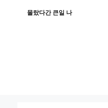
컨
텐
몰랐다간 큰일 나
츠
로
건
너
뛰
기