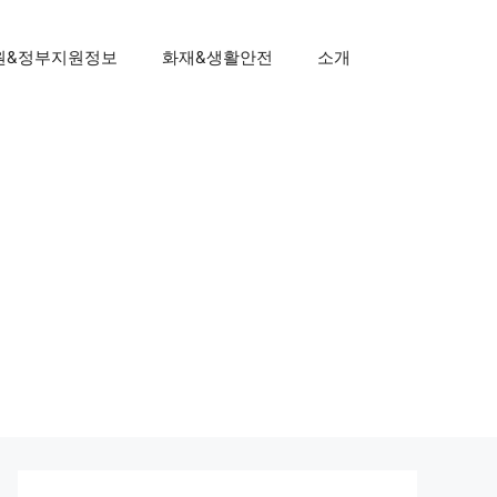
원&정부지원정보
화재&생활안전
소개