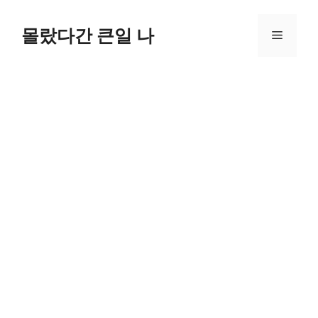
컨
텐
몰랐다간 큰일 나
메
츠
로
뉴
건
너
뛰
기