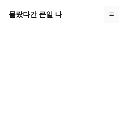
컨
텐
몰랐다간 큰일 나
메
츠
로
뉴
건
너
뛰
기