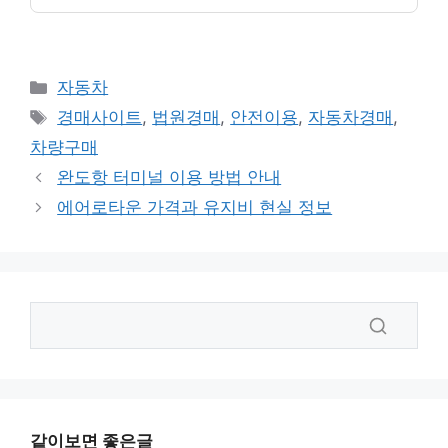
카
자동차
테
태
경매사이트
,
법원경매
,
안전이용
,
자동차경매
,
고
그
차량구매
리
완도항 터미널 이용 방법 안내
에어로타운 가격과 유지비 현실 정보
같이보면 좋은글